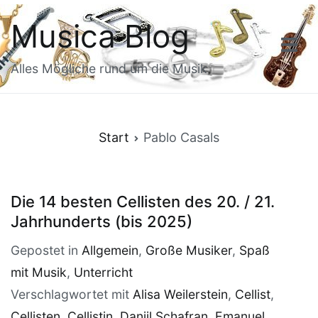
Zum
Musica Blog
Inhalt
springen
Alles Mögliche rund um die Musik
Start
Pablo Casals
Die 14 besten Cellisten des 20. / 21.
Jahrhunderts (bis 2025)
Gepostet in
Allgemein
,
Große Musiker
,
Spaß
mit Musik
,
Unterricht
Verschlagwortet mit
Alisa Weilerstein
,
Cellist
,
Cellisten
,
Cellistin
,
Daniil Schafran
,
Emanuel