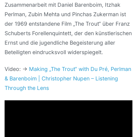
Zusammenarbeit mit Daniel Barenboim, Itzhak
Perlman, Zubin Mehta und Pinchas Zukerman ist
der 1969 entstandene Film „The Trout“ über Franz
Schuberts Forellenquintett, der den künstlerischen
Ernst und die jugendliche Begeisterung aller
Beteiligten eindrucksvoll widerspiegelt.
Video: →
Making „The Trout“ with Du Pré, Perlman
& Barenboim | Christopher Nupen – Listening
Through the Lens
Video: Jacqueline du Pré – Dvořák Cello Concerto
– London Symphony Orchestra cond. Daniel
Barenboim