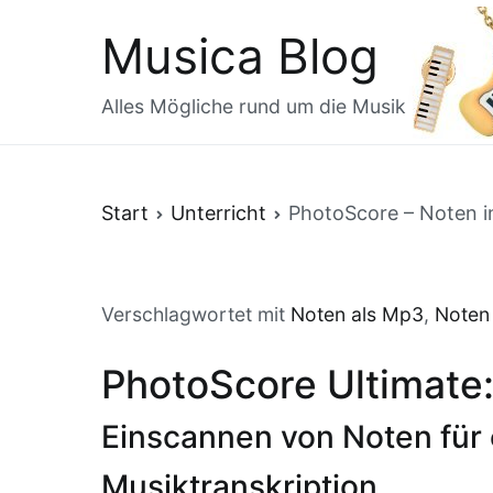
Zum
Musica Blog
Inhalt
springen
Alles Mögliche rund um die Musik
Start
Unterricht
PhotoScore – Noten 
Verschlagwortet mit
Noten als Mp3
,
Noten
PhotoScore Ultimate
Einscannen von Noten für 
Musiktranskription