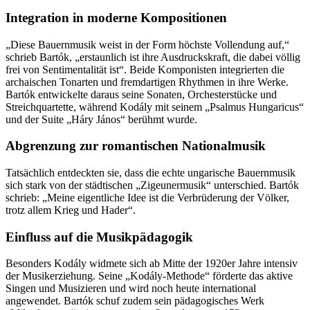
Integration in moderne Kompositionen
„Diese Bauernmusik weist in der Form höchste Vollendung auf,“
schrieb Bartók, „erstaunlich ist ihre Ausdruckskraft, die dabei völlig
frei von Sentimentalität ist“. Beide Komponisten integrierten die
archaischen Tonarten und fremdartigen Rhythmen in ihre Werke.
Bartók entwickelte daraus seine Sonaten, Orchesterstücke und
Streichquartette, während Kodály mit seinem „Psalmus Hungaricus“
und der Suite „Háry János“ berühmt wurde.
Abgrenzung zur romantischen Nationalmusik
Tatsächlich entdeckten sie, dass die echte ungarische Bauernmusik
sich stark von der städtischen „Zigeunermusik“ unterschied. Bartók
schrieb: „Meine eigentliche Idee ist die Verbrüderung der Völker,
trotz allem Krieg und Hader“.
Einfluss auf die Musikpädagogik
Besonders Kodály widmete sich ab Mitte der 1920er Jahre intensiv
der Musikerziehung. Seine „Kodály-Methode“ förderte das aktive
Singen und Musizieren und wird noch heute international
angewendet. Bartók schuf zudem sein pädagogisches Werk