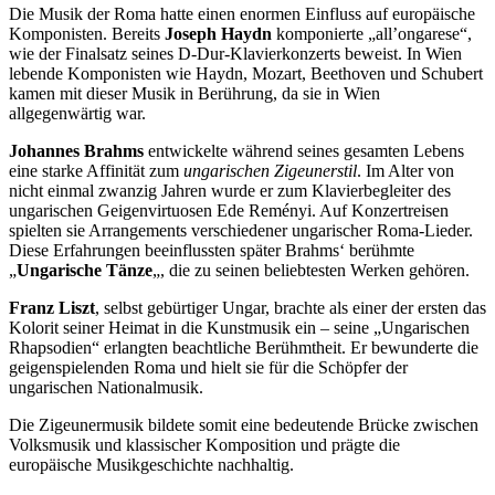
Die Musik der Roma hatte einen enormen Einfluss auf europäische
Komponisten. Bereits
Joseph Haydn
komponierte „all’ongarese“,
wie der Finalsatz seines D-Dur-Klavierkonzerts beweist. In Wien
lebende Komponisten wie Haydn, Mozart, Beethoven und Schubert
kamen mit dieser Musik in Berührung, da sie in Wien
allgegenwärtig war.
Johannes Brahms
entwickelte während seines gesamten Lebens
eine starke Affinität zum
ungarischen Zigeunerstil
. Im Alter von
nicht einmal zwanzig Jahren wurde er zum Klavierbegleiter des
ungarischen Geigenvirtuosen Ede Reményi. Auf Konzertreisen
spielten sie Arrangements verschiedener ungarischer Roma-Lieder.
Diese Erfahrungen beeinflussten später Brahms‘ berühmte
„
Ungarische Tänze
„, die zu seinen beliebtesten Werken gehören.
Franz Liszt
, selbst gebürtiger Ungar, brachte als einer der ersten das
Kolorit seiner Heimat in die Kunstmusik ein – seine „Ungarischen
Rhapsodien“ erlangten beachtliche Berühmtheit. Er bewunderte die
geigenspielenden Roma und hielt sie für die Schöpfer der
ungarischen Nationalmusik.
Die Zigeunermusik bildete somit eine bedeutende Brücke zwischen
Volksmusik und klassischer Komposition und prägte die
europäische Musikgeschichte nachhaltig.