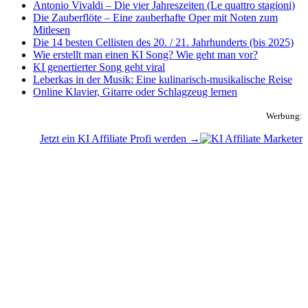
Antonio Vivaldi – Die vier Jahreszeiten (Le quattro stagioni)
Die Zauberflöte – Eine zauberhafte Oper mit Noten zum
Mitlesen
Die 14 besten Cellisten des 20. / 21. Jahrhunderts (bis 2025)
Wie erstellt man einen KI Song? Wie geht man vor?
KI genertierter Song geht viral
Leberkas in der Musik: Eine kulinarisch-musikalische Reise
Online Klavier, Gitarre oder Schlagzeug lernen
Werbung:
Jetzt ein KI Affiliate Profi werden →