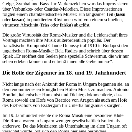
Geige, Zymbal und Bass. Ihr Markenzeichen war das Improvisieren
über Verbunkos- oder Csárdás-Melodien. Diese Improvisationen
folgten einem charakteristischen Muster: Ein langsamer Teil (
lassú
oder
lassan
) in punktierten Rhythmen wird von einem schnellen,
virtuosen Abschnitt (
friss
oder
friska
) abgelöst.
Die große Virtuosität der Roma-Musiker und die Leidenschaft ihres
Vortrags machten ihre Musik außerordentlich populär. Der
französische Komponist Claude Debussy traf 1910 in Budapest den
ungarischen Roma-Musiker Bela Radics und schrieb über dessen
Spiel: „Er eröffnet den Seelen jene spezielle Schwermut, die wir nur
selten erleben können und entreißt ihnen alle Geheimnisse“.
Die Rolle der Zigeuner im 18. und 19. Jahrhundert
Nicht lange nach der Ankunft der Roma in Ungarn begannen sie, an
den renommiertesten königlichen Höfen Musik zu machen. Antonio
Bonfini, italienischer Humanist und Dichter, dokumentierte, dass
Roma sowohl am Hofe von Beatrice von Aragon als auch am Hofe
des Erzbischofs von Esztergom für Unterhaltungsmusik sorgten.
Im 19. Jahrhundert erlebte die Roma-Musik eine besondere Blüte.
Die Roma waren in Ungarn weniger gesellschaftlich isoliert als
anderswo. Da das Musizieren als Unterhaltung im alten Ungarn oft
verachtet wurde, bot sich den Roma hier eine besondere