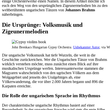
einige Orchesterwerke einen Namen. In diesem Artikel möchte ich
euch den Weg von den ursprünglichen Zigeunermelodien bis zu den
weltberühmten ungarischen Tänzen von
Johannes Brahms
näherbringen.
Die Ursprünge: Volksmusik und
Zigeunermelodien
John Brenkacs Hungarian Gypsy Orchestra.
Unbekannter Autor
, via 
Die ungarische Volksmusik hat tiefe Wurzeln, die weit in die
Geschichte zurückreichen. Wer die Ungarischen Tänze von Brahms
wirklich verstehen möchte, muss zunächst einen Blick auf ihre
musikalischen Ursprünge werfen. Interessanterweise stammen die
Magyaren wahrscheinlich von den ugrischen Völkern aus dem
Wolgagebiet und jenseits des Uralgebirges ab, eine
Völkerwanderung, die vor über 2.000 Jahren begann und 896 die
Karpaten erreichte.
Die Rolle der ungarischen Sprache im Rhythmus
Der charakteristische ungarische Rhythmus basiert auf einer
Besonderheit: In der ungarischen Sprache wird stets die erste Silbe