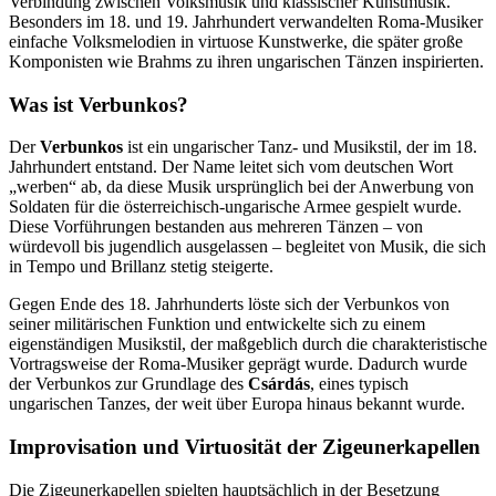
Verbindung zwischen Volksmusik und klassischer Kunstmusik.
Besonders im 18. und 19. Jahrhundert verwandelten Roma-Musiker
einfache Volksmelodien in virtuose Kunstwerke, die später große
Komponisten wie Brahms zu ihren ungarischen Tänzen inspirierten.
Was ist Verbunkos?
Der
Verbunkos
ist ein ungarischer Tanz- und Musikstil, der im 18.
Jahrhundert entstand. Der Name leitet sich vom deutschen Wort
„werben“ ab, da diese Musik ursprünglich bei der Anwerbung von
Soldaten für die österreichisch-ungarische Armee gespielt wurde.
Diese Vorführungen bestanden aus mehreren Tänzen – von
würdevoll bis jugendlich ausgelassen – begleitet von Musik, die sich
in Tempo und Brillanz stetig steigerte.
Gegen Ende des 18. Jahrhunderts löste sich der Verbunkos von
seiner militärischen Funktion und entwickelte sich zu einem
eigenständigen Musikstil, der maßgeblich durch die charakteristische
Vortragsweise der Roma-Musiker geprägt wurde. Dadurch wurde
der Verbunkos zur Grundlage des
Csárdás
, eines typisch
ungarischen Tanzes, der weit über Europa hinaus bekannt wurde.
Improvisation und Virtuosität der Zigeunerkapellen
Die Zigeunerkapellen spielten hauptsächlich in der Besetzung