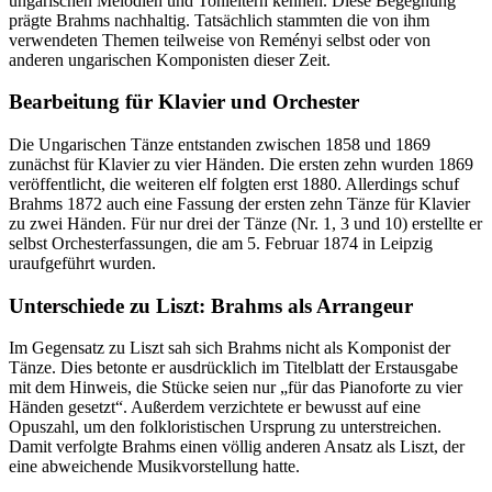
ungarischen Melodien und Tonleitern kennen. Diese Begegnung
prägte Brahms nachhaltig. Tatsächlich stammten die von ihm
verwendeten Themen teilweise von Reményi selbst oder von
anderen ungarischen Komponisten dieser Zeit.
Bearbeitung für Klavier und Orchester
Die Ungarischen Tänze entstanden zwischen 1858 und 1869
zunächst für Klavier zu vier Händen. Die ersten zehn wurden 1869
veröffentlicht, die weiteren elf folgten erst 1880. Allerdings schuf
Brahms 1872 auch eine Fassung der ersten zehn Tänze für Klavier
zu zwei Händen. Für nur drei der Tänze (Nr. 1, 3 und 10) erstellte er
selbst Orchesterfassungen, die am 5. Februar 1874 in Leipzig
uraufgeführt wurden.
Unterschiede zu Liszt: Brahms als Arrangeur
Im Gegensatz zu Liszt sah sich Brahms nicht als Komponist der
Tänze. Dies betonte er ausdrücklich im Titelblatt der Erstausgabe
mit dem Hinweis, die Stücke seien nur „für das Pianoforte zu vier
Händen gesetzt“. Außerdem verzichtete er bewusst auf eine
Opuszahl, um den folkloristischen Ursprung zu unterstreichen.
Damit verfolgte Brahms einen völlig anderen Ansatz als Liszt, der
eine abweichende Musikvorstellung hatte.