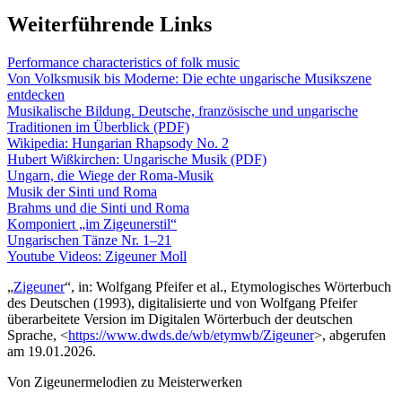
Weiterführende Links
Performance characteristics of folk music
Von Volksmusik bis Moderne: Die echte ungarische Musikszene
entdecken
Musikalische Bildung. Deutsche, französische und ungarische
Traditionen im Überblick (PDF)
Wikipedia: Hungarian Rhapsody No. 2
Hubert Wißkirchen: Ungarische Musik (PDF)
Ungarn, die Wiege der Roma-Musik
Musik der Sinti und Roma
Brahms und die Sinti und Roma
Komponiert „im Zigeunerstil“
Ungarischen Tänze Nr. 1–21
Youtube Videos: Zigeuner Moll
„
Zigeuner
“, in: Wolfgang Pfeifer et al., Etymologisches Wörterbuch
des Deutschen (1993), digitalisierte und von Wolfgang Pfeifer
überarbeitete Version im Digitalen Wörterbuch der deutschen
Sprache, <
https://www.dwds.de/wb/etymwb/Zigeuner
>
, abgerufen
am
19.01.2026
.
Von Zigeunermelodien zu Meisterwerken