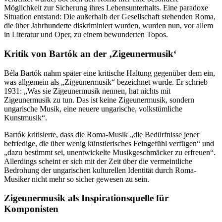
Möglichkeit zur Sicherung ihres Lebensunterhalts. Eine paradoxe
Situation entstand: Die außerhalb der Gesellschaft stehenden Roma,
die über Jahrhunderte diskriminiert wurden, wurden nun, vor allem
in Literatur und Oper, zu einem bewunderten Topos.
Kritik von Bartók an der ‚Zigeunermusik‘
Béla Bartók nahm später eine kritische Haltung gegenüber dem ein,
was allgemein als „Zigeunermusik“ bezeichnet wurde. Er schrieb
1931: „Was sie Zigeunermusik nennen, hat nichts mit
Zigeunermusik zu tun. Das ist keine Zigeunermusik, sondern
ungarische Musik, eine neuere ungarische, volkstümliche
Kunstmusik“.
Bartók kritisierte, dass die Roma-Musik „die Bedürfnisse jener
befriedige, die über wenig künstlerisches Feingefühl verfügen“ und
„dazu bestimmt sei, unentwickelte Musikgeschmäcker zu erfreuen“.
Allerdings scheint er sich mit der Zeit über die vermeintliche
Bedrohung der ungarischen kulturellen Identität durch Roma-
Musiker nicht mehr so sicher gewesen zu sein.
Zigeunermusik als Inspirationsquelle für
Komponisten