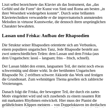
Liszt selbst bezeichnete das Klavier als das Instrument, das „das
Gefühl und die Form“ der Kunst von Sinti und Roma am besten „in
ihrer Wesenheit wiedergeben konnte“. Durch seine brillanten
Klaviertechniken verwandelte er die improvisatorisch anmutenden
Melodien in virtuose Kunstwerke, die dennoch ihren ursprünglichen
Charakter bewahrten.
Lassan und Friska: Aufbau der Rhapsodien
Die Struktur seiner Rhapsodien orientierte sich am Verbunkos,
einem populären ungarischen Tanz, Jede Rhapsodie besteht aus
zwei unterschiedlichen Teilen: dem Lassan und dem Friska (aus
dem Ungarischen: lassú – langsam; friss – frisch, schnell).
Der Lassan bildet den ersten, langsamen Teil, der meist noch etwas
schwermütig und düster wirkt. In der berühmten Ungarischen
Rhapsodie Nr. 2 eröffnen schwere Akkorde das Werk und festigen
die Grundtonart. Zum wehmütigen Thema gesellen sich zahlreiche
Verzierungen.
Danach folgt die Friska, der bewegtere Teil, der durch ein zartes
Motiv eingeleitet wird und sich zusehends zu einem rasanten Ritt
mit markanten Rhythmen entwickelt. Hier muss der Pianist die
gefährlichsten Klippen meistern – von Doppeloktaven im dreifachen