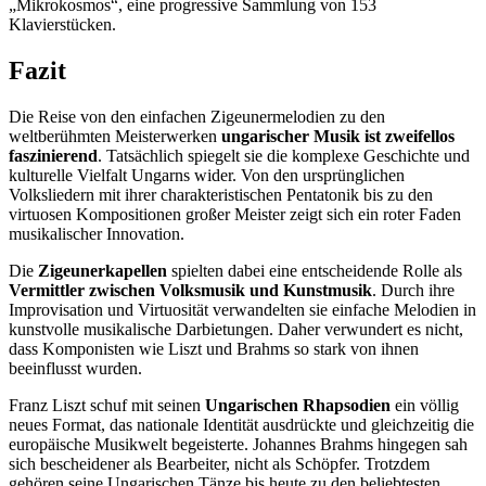
„Mikrokosmos“, eine progressive Sammlung von 153
Klavierstücken.
Fazit
Die Reise von den einfachen Zigeunermelodien zu den
weltberühmten Meisterwerken
ungarischer Musik ist zweifellos
faszinierend
. Tatsächlich spiegelt sie die komplexe Geschichte und
kulturelle Vielfalt Ungarns wider. Von den ursprünglichen
Volksliedern mit ihrer charakteristischen Pentatonik bis zu den
virtuosen Kompositionen großer Meister zeigt sich ein roter Faden
musikalischer Innovation.
Die
Zigeunerkapellen
spielten dabei eine entscheidende Rolle als
Vermittler zwischen Volksmusik und Kunstmusik
. Durch ihre
Improvisation und Virtuosität verwandelten sie einfache Melodien in
kunstvolle musikalische Darbietungen. Daher verwundert es nicht,
dass Komponisten wie Liszt und Brahms so stark von ihnen
beeinflusst wurden.
Franz Liszt schuf mit seinen
Ungarischen Rhapsodien
ein völlig
neues Format, das nationale Identität ausdrückte und gleichzeitig die
europäische Musikwelt begeisterte. Johannes Brahms hingegen sah
sich bescheidener als Bearbeiter, nicht als Schöpfer. Trotzdem
gehören seine Ungarischen Tänze bis heute zu den beliebtesten