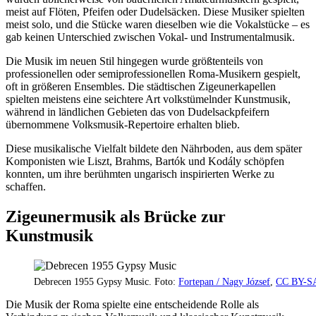
meist auf Flöten, Pfeifen oder Dudelsäcken. Diese Musiker spielten
meist solo, und die Stücke waren dieselben wie die Vokalstücke – es
gab keinen Unterschied zwischen Vokal- und Instrumentalmusik.
Die Musik im neuen Stil hingegen wurde größtenteils von
professionellen oder semiprofessionellen Roma-Musikern gespielt,
oft in größeren Ensembles. Die städtischen Zigeunerkapellen
spielten meistens eine seichtere Art volkstümelnder Kunstmusik,
während in ländlichen Gebieten das von Dudelsackpfeifern
übernommene Volksmusik-Repertoire erhalten blieb.
Diese musikalische Vielfalt bildete den Nährboden, aus dem später
Komponisten wie Liszt, Brahms, Bartók und Kodály schöpfen
konnten, um ihre berühmten ungarisch inspirierten Werke zu
schaffen.
Zigeunermusik als Brücke zur
Kunstmusik
Debrecen 1955 Gypsy Music. Foto:
Fortepan / Nagy József
,
CC BY-SA
Die Musik der Roma spielte eine entscheidende Rolle als