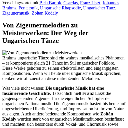
Verschlagwortet mit
Bela Bartok
,
Csardas
,
Franz Liszt
,
Johannes
Brahms
,
Pentatonik
,
Ungarische Rhapsodie
,
Ungarischer Tanz
,
Zigeunermusik
,
Zoltan Kodaly
Von Zigeunermelodien zu
Meisterwerken: Der Weg der
Ungarischen Tänze
Brahms ungarische Tänze sind ein wahres musikalisches Phänomen
– er komponierte gleich 21 Tänze im Stil ungarischer Folklore.
Diese Werke gehören zu seinen effektvollsten und eingängigsten
Kompositionen. Wenn wir heute über ungarische Musik sprechen,
denken wir oft zuerst an diese mitreißenden Melodien.
Was viele nicht wissen:
Die ungarische Musik hat eine
faszinierende Geschichte.
Tatsächlich hielt
Franz Liszt
die
geigenspielenden Zigeuner für die eigentlichen Schöpfer der
ungarischen Nationalmusik. Die Zigeunermusik basiert bis heute auf
ungeschriebener Überlieferung, und Improvisation ist ihr von Natur
aus eigen. Auch andere bedeutende Komponisten wie
Zoltán
Kodály
wurden stark von ungarischen Musiktraditionen beeinflusst
und machten sich besonders durch Vokal- und Chormusik sowie