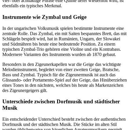
vier- oder achttaktige Phrase eine Quinte tiefer wiederholt wird, ist
ebenfalls ein typisches Merkmal.
Instrumente wie Zymbal und Geige
In der ungarischen Volksmusik spielen bestimmte Instrumente eine
zentrale Rolle. Das Zymbal, ein mit Saiten bespanntes Brett, das mit
Schlägeln bespielt wird, hat in Rumänien, Ungarn, der Slowakei
und Südmähren bis heute eine bedeutende Position. Zu einem
typischen Zymbal-Trio gehören eine Violine und ein Kontrabass.
Modernere Varianten des Instruments wurden ab 1870 gebaut.
Besonders in den Zigeunerkapellen war die Geige das wichtigste
Melodieinstrument, begleitet von einer zweiten Geige, Bratsche,
Bass und Zymbal. Typisch für die Zigeunermusik ist auch das
Glissando- oder Portamento-Spiel auf der Geige, das Hinüberziehen
eines Tones in den nächsten, welches bis heute als Markenzeichen
des Zigeunergeigers gilt.
Unterschiede zwischen Dorfmusik und städtischer
Musik
Ein entscheidender Unterschied besteht zwischen der authentischen
Dorfmusik und der städtischen Musik. Die Stücke im alten Stil
wurden üblicherweise von bäuerlichen Amateurmusikern gespielt,