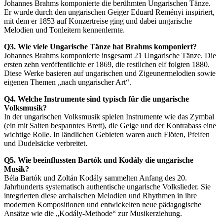
Johannes Brahms komponierte die berühmten Ungarischen Tänze.
Er wurde durch den ungarischen Geiger Eduard Reményi inspiriert,
mit dem er 1853 auf Konzertreise ging und dabei ungarische
Melodien und Tonleitern kennenlernte.
Q3. Wie viele Ungarische Tänze hat Brahms komponiert?
Johannes Brahms komponierte insgesamt 21 Ungarische Tänze. Die
ersten zehn veröffentlichte er 1869, die restlichen elf folgten 1880.
Diese Werke basieren auf ungarischen und Zigeunermelodien sowie
eigenen Themen „nach ungarischer Art“.
Q4. Welche Instrumente sind typisch für die ungarische
Volksmusik?
In der ungarischen Volksmusik spielen Instrumente wie das Zymbal
(ein mit Saiten bespanntes Brett), die Geige und der Kontrabass eine
wichtige Rolle. In ländlichen Gebieten waren auch Flöten, Pfeifen
und Dudelsäcke verbreitet.
Q5. Wie beeinflussten Bartók und Kodály die ungarische
Musik?
Béla Bartók und Zoltán Kodály sammelten Anfang des 20.
Jahrhunderts systematisch authentische ungarische Volkslieder. Sie
integrierten diese archaischen Melodien und Rhythmen in ihre
modernen Kompositionen und entwickelten neue pädagogische
Ansätze wie die „Kodály-Methode“ zur Musikerziehung.