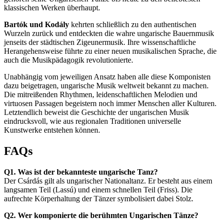
klassischen Werken überhaupt.
Bartók und Kodály
kehrten schließlich zu den authentischen
Wurzeln zurück und entdeckten die wahre ungarische Bauernmusik
jenseits der städtischen Zigeunermusik. Ihre wissenschaftliche
Herangehensweise führte zu einer neuen musikalischen Sprache, die
auch die Musikpädagogik revolutionierte.
Unabhängig vom jeweiligen Ansatz haben alle diese Komponisten
dazu beigetragen, ungarische Musik weltweit bekannt zu machen.
Die mitreißenden Rhythmen, leidenschaftlichen Melodien und
virtuosen Passagen begeistern noch immer Menschen aller Kulturen.
Letztendlich beweist die Geschichte der ungarischen Musik
eindrucksvoll, wie aus regionalen Traditionen universelle
Kunstwerke entstehen können.
FAQs
Q1. Was ist der bekannteste ungarische Tanz?
Der Csárdás gilt als ungarischer Nationaltanz. Er besteht aus einem
langsamen Teil (Lassú) und einem schnellen Teil (Friss). Die
aufrechte Körperhaltung der Tänzer symbolisiert dabei Stolz.
Q2. Wer komponierte die berühmten Ungarischen Tänze?