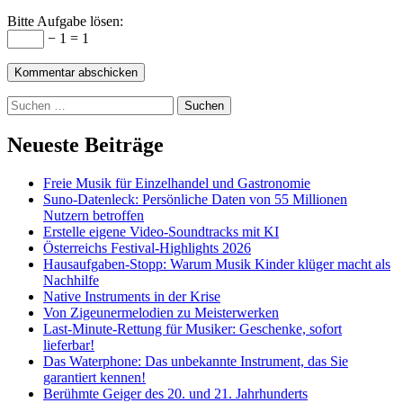
Bitte Aufgabe lösen:
− 1 = 1
Suchen
nach:
Neueste Beiträge
Freie Musik für Einzelhandel und Gastronomie
Suno-Datenleck: Persönliche Daten von 55 Millionen
Nutzern betroffen
Erstelle eigene Video-Soundtracks mit KI
Österreichs Festival-Highlights 2026
Hausaufgaben-Stopp: Warum Musik Kinder klüger macht als
Nachhilfe
Native Instruments in der Krise
Von Zigeunermelodien zu Meisterwerken
Last-Minute-Rettung für Musiker: Geschenke, sofort
lieferbar!
Das Waterphone: Das unbekannte Instrument, das Sie
garantiert kennen!
Berühmte Geiger des 20. und 21. Jahrhunderts