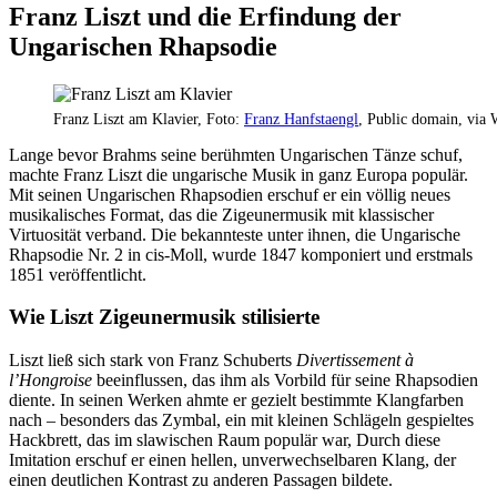
Franz Liszt und die Erfindung der
Ungarischen Rhapsodie
Franz Liszt am Klavier, Foto:
Franz Hanfstaengl
, Public domain, vi
Lange bevor Brahms seine berühmten Ungarischen Tänze schuf,
machte Franz Liszt die ungarische Musik in ganz Europa populär.
Mit seinen Ungarischen Rhapsodien erschuf er ein völlig neues
musikalisches Format, das die Zigeunermusik mit klassischer
Virtuosität verband. Die bekannteste unter ihnen, die Ungarische
Rhapsodie Nr. 2 in cis-Moll, wurde 1847 komponiert und erstmals
1851 veröffentlicht.
Wie Liszt Zigeunermusik stilisierte
Liszt ließ sich stark von Franz Schuberts
Divertissement à
l’Hongroise
beeinflussen, das ihm als Vorbild für seine Rhapsodien
diente. In seinen Werken ahmte er gezielt bestimmte Klangfarben
nach – besonders das Zymbal, ein mit kleinen Schlägeln gespieltes
Hackbrett, das im slawischen Raum populär war, Durch diese
Imitation erschuf er einen hellen, unverwechselbaren Klang, der
einen deutlichen Kontrast zu anderen Passagen bildete.