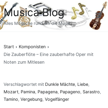
Zum
Musica Blog
Inhalt
springen
Alles Mögliche rund um die Musik
Start
Komponisten
Die Zauberflöte – Eine zauberhafte Oper mit
Noten zum Mitlesen
Verschlagwortet mit
Dunkle Mächte
,
Liebe
,
Mozart
,
Pamina
,
Papagena
,
Papageno
,
Sarastro
,
Tamino
,
Vergebung
,
Vogelfänger