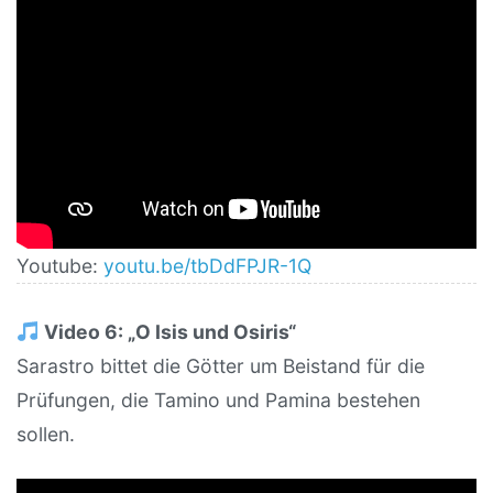
Youtube:
youtu.be/tbDdFPJR-1Q
Video 6: „O Isis und Osiris“
Sarastro bittet die Götter um Beistand für die
Prüfungen, die Tamino und Pamina bestehen
sollen.