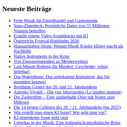
nach:
Neueste Beiträge
Freie Musik für Einzelhandel und Gastronomie
Suno-Datenleck: Persönliche Daten von 55 Millionen
Nutzern betroffen
Erstelle eigene Video-Soundtracks mit KI
Österreichs Festival-Highlights 2026
Hausaufgaben-Stopp: Warum Musik Kinder klüger macht als
Nachhilfe
Native Instruments in der Krise
Von Zigeunermelodien zu Meisterwerken
Last-Minute-Rettung für Musiker: Geschenke, sofort
lieferbar!
Das Waterphone: Das unbekannte Instrument, das Sie
garantiert kennen!
Berühmte Geiger des 20. und 21. Jahrhunderts
Antonio Vivaldi – Die vier Jahreszeiten (Le quattro stagioni)
Die Zauberflöte – Eine zauberhafte Oper mit Noten zum
Mitlesen
Die 14 besten Cellisten des 20. / 21. Jahrhunderts (bis 2025)
Wie erstellt man einen KI Song? Wie geht man vor?
KI genertierter Song geht viral
Leberkas in der Musik: Eine kulinarisch-musikalische Reise