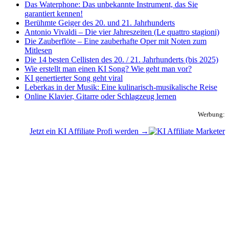
Das Waterphone: Das unbekannte Instrument, das Sie
garantiert kennen!
Berühmte Geiger des 20. und 21. Jahrhunderts
Antonio Vivaldi – Die vier Jahreszeiten (Le quattro stagioni)
Die Zauberflöte – Eine zauberhafte Oper mit Noten zum
Mitlesen
Die 14 besten Cellisten des 20. / 21. Jahrhunderts (bis 2025)
Wie erstellt man einen KI Song? Wie geht man vor?
KI genertierter Song geht viral
Leberkas in der Musik: Eine kulinarisch-musikalische Reise
Online Klavier, Gitarre oder Schlagzeug lernen
Werbung:
Jetzt ein KI Affiliate Profi werden →