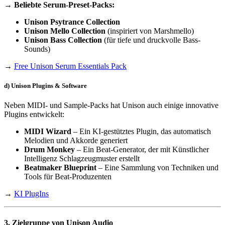
→ Beliebte Serum-Preset-Packs:
Unison Psytrance Collection
Unison Mello Collection
(inspiriert von Marshmello)
Unison Bass Collection
(für tiefe und druckvolle Bass-
Sounds)
→
Free Unison Serum Essentials Pack
d) Unison Plugins & Software
Neben MIDI- und Sample-Packs hat Unison auch einige innovative
Plugins entwickelt:
MIDI Wizard
– Ein KI-gestütztes Plugin, das automatisch
Melodien und Akkorde generiert
Drum Monkey
– Ein Beat-Generator, der mit Künstlicher
Intelligenz Schlagzeugmuster erstellt
Beatmaker Blueprint
– Eine Sammlung von Techniken und
Tools für Beat-Produzenten
→
KI PlugIns
3. Zielgruppe von Unison Audio