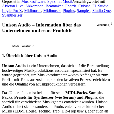
Gepostet in
Musiksoftware
,
Spaß mit Musik
Verschlagwortet mit
Ableton Live
,
Akkordeon
,
Beatmaker
,
Chords
,
Cubase
,
FL Studio
,
Logic Pro X
,
Midimusic
,
Midimusik
,
PlugIns
,
Samples
,
Studio One
,
Syanthesizer
Unison Audio – Information über das
1
Werbung
Unternehmen und seine Produkte
Midi Tonstudio
1. Überblick über Unison Audio
Unison Audio
ist ein Unternehmen, das sich auf die Bereitstellung
hochwertiger Musikproduktionsressourcen spezialisiert hat. Es
wurde gegründet, um Musikproduzenten – vom Anfänger bis zum
Profi – mit Tools auszustatten, die den kreativen Prozess erleichtern
und die Qualität von Musikproduktionen verbessern.
Das Unternehmen ist bekannt für seine
MIDI-Packs, Sample-
Packs, Presets für Synthesizer (wie Serum) und Plugins
, die
speziell für verschiedene Musikgenres entwickelt wurden. Unison
Audio richtet sich besonders an Produzenten von elektronischer
Musik (EDM, House, Techno, Trap, Hip-Hop usw.), aber auch an