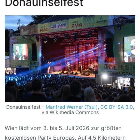
Donauinselfest
Donauinselfest –
Manfred Werner (Tsui)
,
CC BY-SA 3.0
,
via Wikimedia Commons
Wien lädt vom 3. bis 5. Juli 2026 zur größten
kostenlosen Party Europas. Auf 4,5 Kilometern