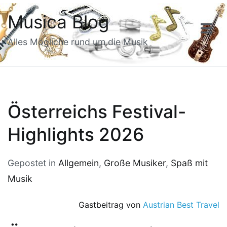
Zum
Musica Blog
Inhalt
springen
Alles Mögliche rund um die Musik
Österreichs Festival-
Highlights 2026
Gepostet in
Allgemein
,
Große Musiker
,
Spaß mit
Musik
Gastbeitrag von
Austrian Best Travel