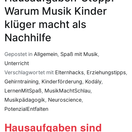
Warum Musik Kinder
klüger macht als
Nachhilfe
Gepostet in
Allgemein
,
Spaß mit Musik
,
Unterricht
Verschlagwortet mit
Elternhacks
,
Erziehungstipps
,
Gehirntraining
,
Kinderförderung
,
Kodály
,
LernenMitSpaß
,
MusikMachtSchlau
,
Musikpädagogik
,
Neuroscience
,
PotenzialEntfalten
Hausaufgaben sind