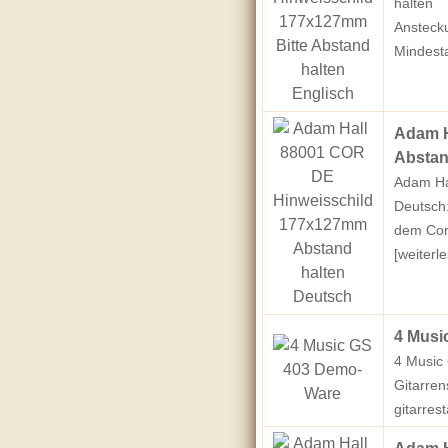
halten´´
Anstecku
Mindest
Adam H
Abstan
Adam Ha
Deutsch:
dem Coro
[weiterle
4 Musi
4 Music
Gitarren
gitarres