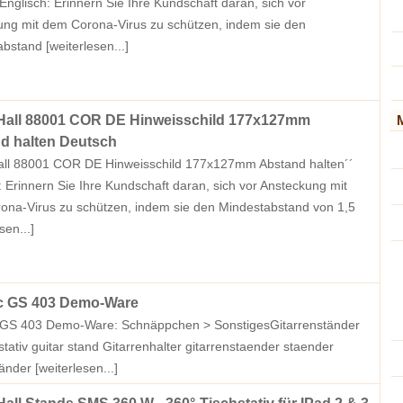
 Englisch: Erinnern Sie Ihre Kundschaft daran, sich vor
ng mit dem Corona-Virus zu schützen, indem sie den
abstand
[weiterlesen...]
all 88001 COR DE Hinweisschild 177x127mm
d halten Deutsch
ll 88001 COR DE Hinweisschild 177x127mm Abstand halten´´
 Erinnern Sie Ihre Kundschaft daran, sich vor Ansteckung mit
na-Virus zu schützen, indem sie den Mindestabstand von 1,5
sen...]
c GS 403 Demo-Ware
 GS 403 Demo-Ware: Schnäppchen > SonstigesGitarrenständer
stativ guitar stand Gitarrenhalter gitarrenstaender staender
tänder
[weiterlesen...]