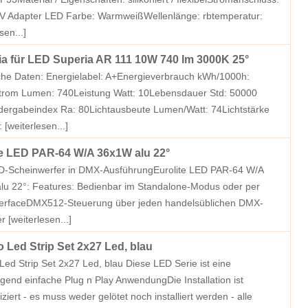
V Adapter LED Farbe: WarmweißWellenlänge: rbtemperatur:
sen...]
ia für LED Superia AR 111 10W 740 lm 3000K 25°
che Daten: Energielabel: A+Energieverbrauch kWh/1000h:
strom Lumen: 740Leistung Watt: 10Lebensdauer Std: 50000
dergabeindex Ra: 80Lichtausbeute Lumen/Watt: 74Lichtstärke
:
[weiterlesen...]
te LED PAR-64 W/A 36x1W alu 22°
ED-Scheinwerfer in DMX-AusführungEurolite LED PAR-64 W/A
lu 22°: Features: Bedienbar im Standalone-Modus oder per
erfaceDMX512-Steuerung über jeden handelsüblichen DMX-
er
[weiterlesen...]
 Led Strip Set 2x27 Led, blau
ed Strip Set 2x27 Led, blau Diese LED Serie ist eine
gend einfache Plug n Play AnwendungDie Installation ist
ziert - es muss weder gelötet noch installiert werden - alle