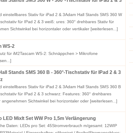
ll Stands SMS 360 W - 360°-Tischstativ für IPad 2 & 3
 einstellbares Stativ für iPad 2 & 3Adam Hall Stands SMS 360 W
ischstativ für IPad 2 & 3 weiß: ures: 360° drehbares Stativ für
en Sichtwinkel bei horizontaler oder vertikaler
[weiterlesen...]
m WS-2
utz für iM2Tascam WS-2: Schnäppchen > Mikrofone
sen...]
ll Stands SMS 360 B - 360°-Tischstativ für IPad 2 & 3
z
 einstellbares Stativ für iPad 2 & 3Adam Hall Stands SMS 360 B
ischstativ für IPad 2 & 3 schwarz: Features: 360° drehbares
ür angenehmen Sichtwinkel bei horizontaler oder
[weiterlesen...]
 LED MixIt Set WW Pro 1,5m Verlängerung
che Daten: LEDs pro Set: 45Stromverbrauch m/gesamt: 12WIP
IP33Material / Eigenschaften: silikoniert / flexibelStromanschluss: