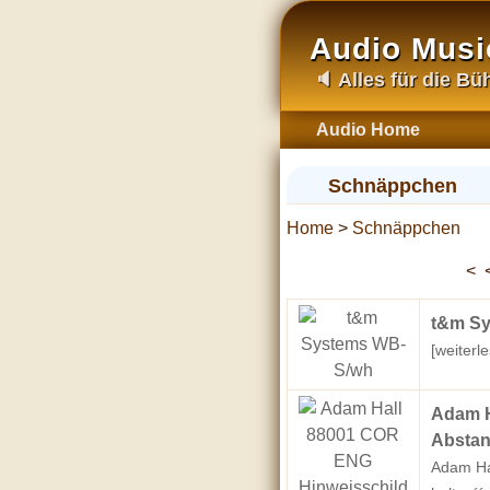
Audio Musi
🔈 Alles für die B
Audio Home
Schnäppchen
Home
>
Schnäppchen
< 
t&m S
[weiterle
Adam H
Abstan
Adam Ha