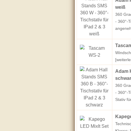
Adam Ha
weiß
360 Grad
- 360°-T
angenehm
Tasca
Windsch
[weiterle
Adam Ha
schwar
360 Grad
- 360°-T
Stativ f
Kapego
Technis
Klasse: 