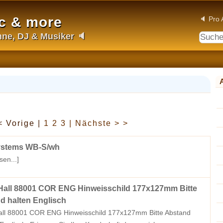
c & more
🔈 Pro 
ühne, DJ & Musiker 🔈
< Vorige |
1
2
3
| Nächste > >
ystems WB-S/wh
sen...]
all 88001 COR ENG Hinweisschild 177x127mm Bitte
d halten Englisch
ll 88001 COR ENG Hinweisschild 177x127mm Bitte Abstand