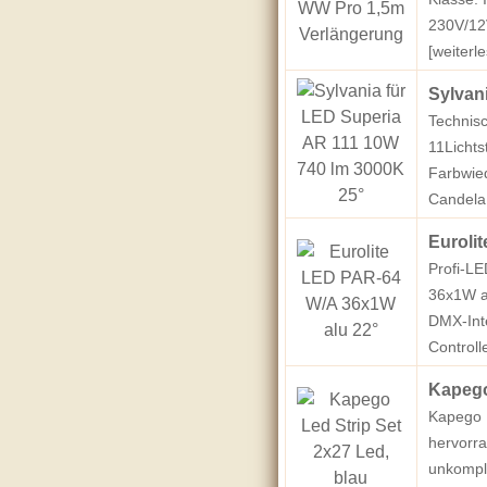
230V/12
[weiterle
Sylvan
Technis
11Licht
Farbwie
Candela
Euroli
Profi-L
36x1W a
DMX-Int
Controll
Kapego
Kapego L
hervorra
unkompli