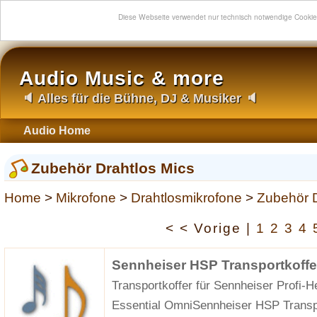
Diese Webseite verwendet nur technisch notwendige Cooki
Audio Music & more
🔈 Alles für die Bühne, DJ & Musiker 🔈
Audio Home
Zubehör Drahtlos Mics
Home
>
Mikrofone
>
Drahtlosmikrofone
>
Zubehör D
< < Vorige |
1
2
3
4
Sennheiser HSP Transportkoffe
Transportkoffer für Sennheiser Profi
Essential OmniSennheiser HSP Transpo