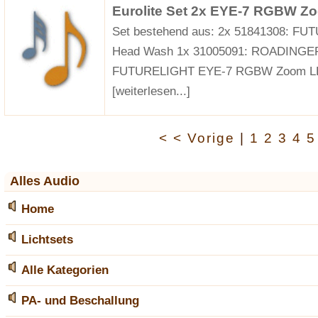
Eurolite Set 2x EYE-7 RGBW Z
Set bestehend aus: 2x 51841308: 
Head Wash 1x 31005091: ROADINGER
FUTURELIGHT EYE-7 RGBW Zoom LE
[weiterlesen...]
< < Vorige
|
1
2
3
4
Alles Audio
Home
Lichtsets
Alle Kategorien
PA- und Beschallung