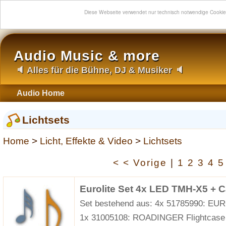
Diese Webseite verwendet nur technisch notwendige Cooki
Audio Music & more
🔈 Alles für die Bühne, DJ & Musiker 🔈
Audio Home
Lichtsets
Home
>
Licht, Effekte & Video
>
Lichtsets
< < Vorige
|
1
2
3
4
Eurolite Set 4x LED TMH-X5 + 
Set bestehend aus: 4x 51785990: E
1x 31005108: ROADINGER Flightcase 