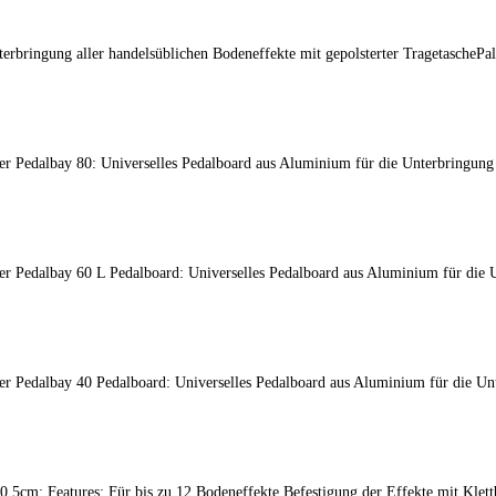
nterbringung aller handelsüblichen Bodeneffekte mit gepolsterter Tragetasche
er Pedalbay 80: Universelles Pedalboard aus Aluminium für die Unterbringung 
er Pedalbay 60 L Pedalboard: Universelles Pedalboard aus Aluminium für die U
er Pedalbay 40 Pedalboard: Universelles Pedalboard aus Aluminium für die Unt
5cm: Features: Für bis zu 12 Bodeneffekte Befestigung der Effekte mit Klett