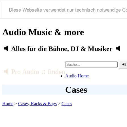
Diese Webseite verwendet nur technisch notwendige C
Audio Music & more
🔈 Alles für die Bühne, DJ & Musiker 🔈
🔈 Pro Audio ♫ finden
Audio Home
Cases
Home
>
Cases, Racks & Bags
>
Cases