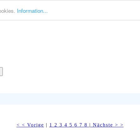
ookies.
Information...
< < Vorige
|
1
2
3
4
5
6
7
8
| Nächste > >