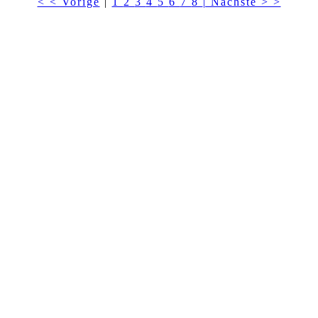
< < Vorige
|
1
2
3
4
5
6
7
8
| Nächste > >