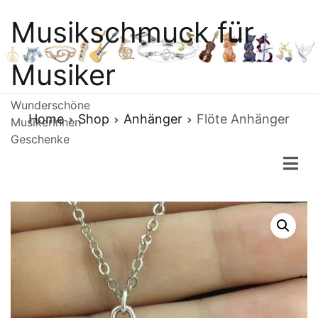
Skip
Musikschmuck für
to
content
Musiker
Wunderschöne
Home
Shop
Anhänger
Flöte Anhänger
MusikerInnen
Geschenke