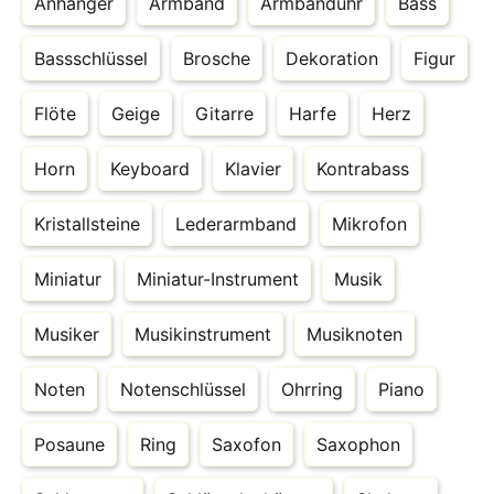
Anhänger
Armband
Armbanduhr
Bass
Bassschlüssel
Brosche
Dekoration
Figur
Flöte
Geige
Gitarre
Harfe
Herz
Horn
Keyboard
Klavier
Kontrabass
Kristallsteine
Lederarmband
Mikrofon
Miniatur
Miniatur-Instrument
Musik
Musiker
Musikinstrument
Musiknoten
Noten
Notenschlüssel
Ohrring
Piano
Posaune
Ring
Saxofon
Saxophon