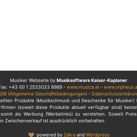
Musiker Webseite by
Musiksoftware Kaiser-Kaplaner
Fax: +43 (0) 1 2533033 8989 -
www.musica.at
-
www.orpheus.a
GB (Allgemeine Geschäftsbedingungen)
-
Datenschutzerkläru
tellten Produkte (Musikschmuck und Geschenke für Musiker) 
rfirmen (soweit diese Produkte aktuell verfügbar sind) beste
 somit als Werbung (Werbelinks) zu verstehen. Soweit Prei
in Zwischenverkauf ist ausdrücklich vorbehalten.
♥
powered by
Zakra
and
Wordpress