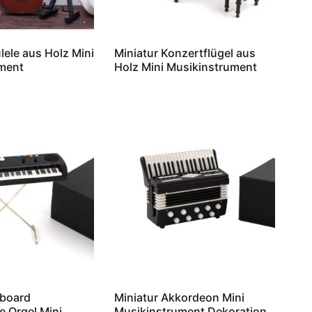
lele aus Holz Mini
Miniatur Konzertflügel aus
ment
Holz Mini Musikinstrument
yboard
Miniatur Akkordeon Mini
e Orgel Mini
Musikinstrument Dekoration