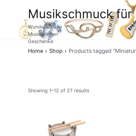
Skip
Musikschmuck für 
to
content
Wunderschöne
MusikerInnen
Geschenke
Home
Shop
Products tagged “Miniatu
Sorted
Showing 1–12 of 27 results
by
latest