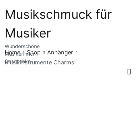
Skip
Musikschmuck für
to
content
Musiker
Wunderschöne
Home
Shop
Anhänger
MusikerInnen
Geschenke
Musikinstrumente Charms