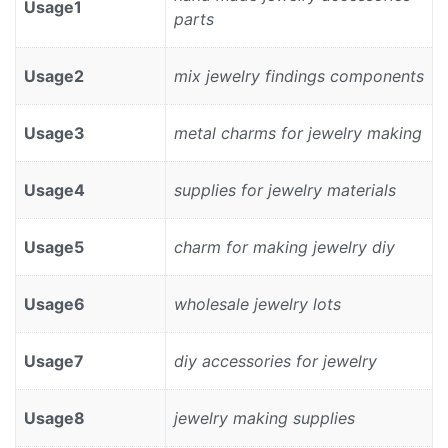
Usage1
parts
Usage2
mix jewelry findings components
Usage3
metal charms for jewelry making
Usage4
supplies for jewelry materials
Usage5
charm for making jewelry diy
Usage6
wholesale jewelry lots
Usage7
diy accessories for jewelry
Usage8
jewelry making supplies