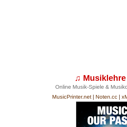
♫ Musiklehre
Online Musik-Spiele & Musik
MusicPrinter.net
|
Noten.cc
|
x