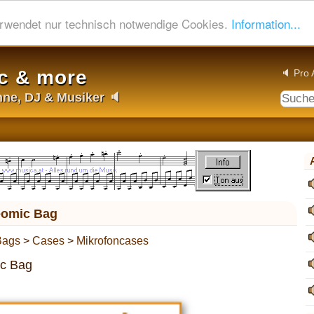
rwendet nur technisch notwendige Cookies.
Information...
c & more
🔈 Pro 
ühne, DJ & Musiker 🔈
eomic Bag
Bags
>
Cases
>
Mikrofoncases
ic Bag