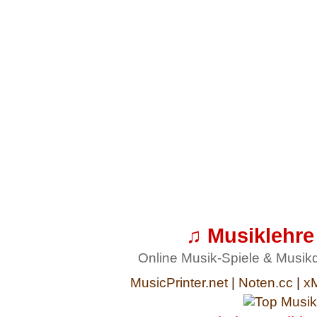
♫ Musiklehre
Online Musik-Spiele & Musik
MusicPrinter.net
|
Noten.cc
|
x