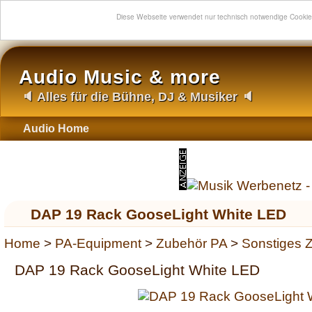
Diese Webseite verwendet nur technisch notwendige Cooki
Audio Music & more
🔈 Alles für die Bühne, DJ & Musiker 🔈
Audio Home
DAP 19 Rack GooseLight White LED
Home
>
PA-Equipment
>
Zubehör PA
>
Sonstiges 
DAP 19 Rack GooseLight White LED