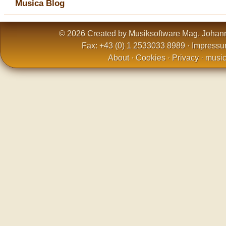
Musica Blog
© 2026 Created by Musiksoftware Mag. Johan
Fax: +43 (0) 1 2533033 8989 ·
Impress
About
·
Cookies
·
Privacy
·
music