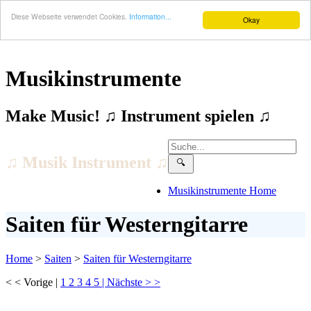
Diese Webseite verwendet Cookies.
Information...
Okay
Musikinstrumente
Make Music! ♫ Instrument spielen ♫
♫ Musik Instrument ♫
Musikinstrumente Home
Saiten für Westerngitarre
Home
>
Saiten
>
Saiten für Westerngitarre
< < Vorige |
1
2
3
4
5
| Nächste > >