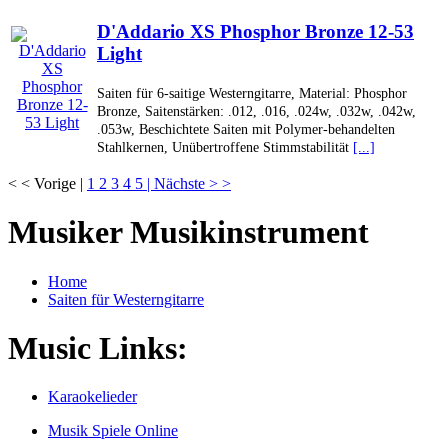
D'Addario XS Phosphor Bronze 12-53
Light
Saiten für 6-saitige Westerngitarre, Material: Phosphor
Bronze, Saitenstärken: .012, .016, .024w, .032w, .042w,
.053w, Beschichtete Saiten mit Polymer-behandelten
Stahlkernen, Unübertroffene Stimmstabilität
[...]
< < Vorige |
1
2
3
4
5
| Nächste > >
Musiker Musikinstrument
Home
Saiten für Westerngitarre
Music Links:
Karaokelieder
Musik Spiele Online