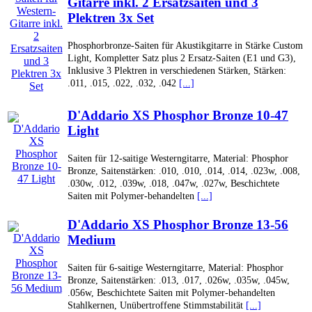
Gitarre inkl. 2 Ersatzsaiten und 3
Plektren 3x Set
Phosphorbronze-Saiten für Akustikgitarre in Stärke Custom
Light, Kompletter Satz plus 2 Ersatz-Saiten (E1 und G3),
Inklusive 3 Plektren in verschiedenen Stärken, Stärken:
.011, .015, .022, .032, .042
[...]
D'Addario XS Phosphor Bronze 10-47
Light
Saiten für 12-saitige Westerngitarre, Material: Phosphor
Bronze, Saitenstärken: .010, .010, .014, .014, .023w, .008,
.030w, .012, .039w, .018, .047w, .027w, Beschichtete
Saiten mit Polymer-behandelten
[...]
D'Addario XS Phosphor Bronze 13-56
Medium
Saiten für 6-saitige Westerngitarre, Material: Phosphor
Bronze, Saitenstärken: .013, .017, .026w, .035w, .045w,
.056w, Beschichtete Saiten mit Polymer-behandelten
Stahlkernen, Unübertroffene Stimmstabilität
[...]