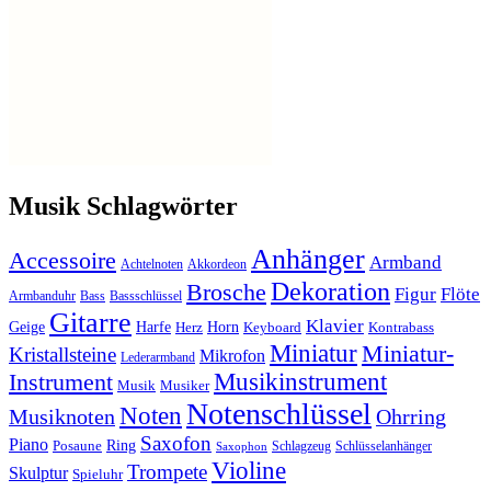
Musik Schlagwörter
Anhänger
Accessoire
Armband
Achtelnoten
Akkordeon
Dekoration
Brosche
Figur
Flöte
Armbanduhr
Bass
Bassschlüssel
Gitarre
Klavier
Geige
Harfe
Horn
Herz
Keyboard
Kontrabass
Miniatur
Miniatur-
Kristallsteine
Mikrofon
Lederarmband
Musikinstrument
Instrument
Musik
Musiker
Notenschlüssel
Noten
Musiknoten
Ohrring
Saxofon
Piano
Ring
Posaune
Schlagzeug
Schlüsselanhänger
Saxophon
Violine
Trompete
Skulptur
Spieluhr