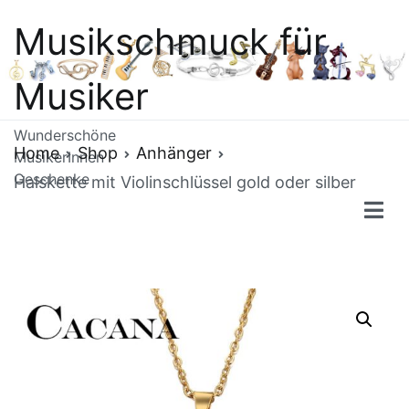
Skip
Musikschmuck für
to
content
Musiker
Wunderschöne
Home
Shop
Anhänger
MusikerInnen
Geschenke
Halskette mit Violinschlüssel gold oder silber