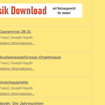
laviertrios 28-31
Franz) Joseph Haydn
eitere Informationen...
Nicolaimesse/Grosse Orgelmesse
Franz) Joseph Haydn
eitere Informationen...
Streichquartette
Franz) Joseph Haydn
eitere Informationen...
Haydn: Die Jahreszeiten