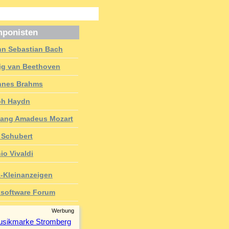
ponisten
n Sebastian Bach
g van Beethoven
nnes Brahms
ph Haydn
ang Amadeus Mozart
 Schubert
io Vivaldi
-Kleinanzeigen
software Forum