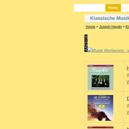
Musica.at
Home
Klassische Musi
Home
>
Joseph Haydn
>
Kl
(
W
(
W