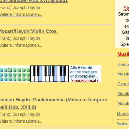
Klav.Sonaten Hob.XVI:48/50/51
Franz) Joseph Haydn
eitere Informationen...
Mozart/Haydn:Violin Ctos.
Franz) Joseph Haydn
eitere Informationen...
Musik
Komp
Musik
Gesc
Musik
Joseph Haydn: Paukenmesse (Missa in tempore
Musik
elli Hob. XXII:9)
Music
Franz) Joseph Haydn
eitere Informationen...
Voice