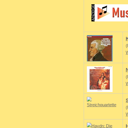
K
(
W
(
W
(
W