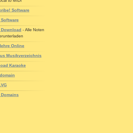
ocal to MIDI
cribe! Software
 Software
 Download
- Alle Noten
erunterladen
lehre Online
us Musikverzeichnis
oad Karaoke
domain
.VG
 Domains