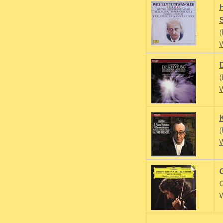
(
W
(
W
(
W
C
C
W