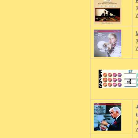
(
W
(
W
b
(
W