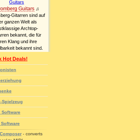
 Hot Deals!
onisten
erziehung
henke
-Spielzeug
 Software
 Software
 Composer
- converts