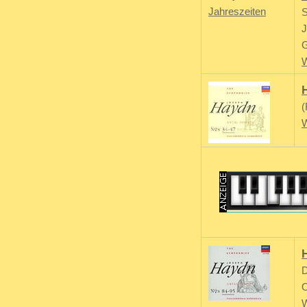
S
J
W
(
W
D
O
W