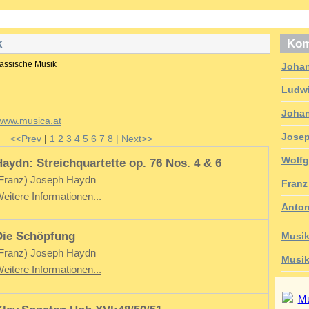
k
Kom
assische Musik
Johan
Ludwi
Joha
Jose
<<Prev
|
1
2
3
4
5
6
7
8
| Next>>
Wolfg
Haydn: Streichquartette op. 76 Nos. 4 & 6
Franz) Joseph Haydn
Franz
eitere Informationen...
Anton
Die Schöpfung
Musik
Franz) Joseph Haydn
Musik
eitere Informationen...