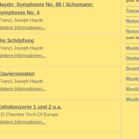
your v
Haydn: Symphonie No. 88 / Schumann:
Trans
Symphonie No. 4
Franz) Joseph Haydn
Noten
eitere Informationen...
Noten
zum h
Die Schöpfung
Franz) Joseph Haydn
Musik
eitere Informationen...
Orphe
Downl
Klaviersonaten
Musik
Franz) Joseph Haydn
eitere Informationen...
Musik
Musik
ellokonzerte 1 und 2 u.a.
D Chamber Orch Of Europe
eitere Informationen...