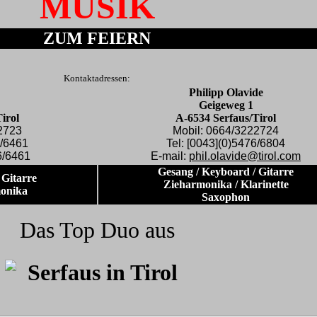
MUSIK
ZUM FEIERN
Kontaktadressen:
Philipp Olavide
Geigeweg 1
irol
A-6534 Serfaus/Tirol
2723
Mobil: 0664/3222724
6/6461
Tel: [0043](0)5476/6804
6/6461
E-mail:
phil.olavide@tirol.com
Gesang / Keyboard / Gitarre
 Gitarre
Zieharmonika / Klarinette
monika
Saxophon
Das Top Duo aus