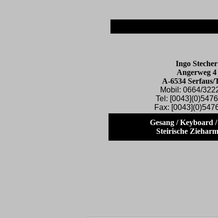
Ingo Stecher
Angerweg 4
A-6534 Serfaus/T
Mobil: 0664/322
Tel: [0043](0)547
Fax: [0043](0)547
Gesang / Keyboard /
Steirische Ziehar