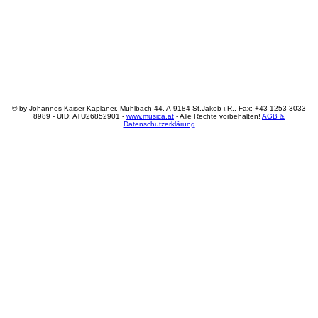
© by Johannes Kaiser-Kaplaner, Mühlbach 44, A-9184 St.Jakob i.R., Fax: +43 1253 3033
8989 - UID: ATU26852901 -
www.musica.at
- Alle Rechte vorbehalten!
AGB &
Datenschutzerklärung