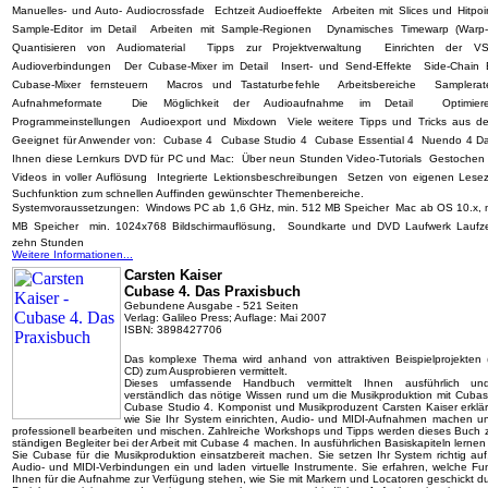
Manuelles- und Auto- Audiocrossfade  Echtzeit Audioeffekte  Arbeiten mit Slices und Hitpoin
Sample-Editor im Detail  Arbeiten mit Sample-Regionen  Dynamisches Timewarp (Warp-
Quantisieren von Audiomaterial  Tipps zur Projektverwaltung  Einrichten der V
Audioverbindungen  Der Cubase-Mixer im Detail  Insert- und Send-Effekte  Side-Chain E
Cubase-Mixer fernsteuern  Macros und Tastaturbefehle  Arbeitsbereiche  Samplera
Aufnahmeformate  Die Möglichkeit der Audioaufnahme im Detail  Optimie
Programmeinstellungen  Audioexport und Mixdown  Viele weitere Tipps und Tricks aus de
Geeignet für Anwender von:  Cubase 4  Cubase Studio 4  Cubase Essential 4  Nuendo 4 Da
Ihnen diese Lernkurs DVD für PC und Mac:  Über neun Stunden Video-Tutorials  Gestochen
Videos in voller Auflösung  Integrierte Lektionsbeschreibungen  Setzen von eigenen Lesez
Suchfunktion zum schnellen Auffinden gewünschter Themenbereiche.
Systemvoraussetzungen:  Windows PC ab 1,6 GHz, min. 512 MB Speicher  Mac ab OS 10.x, 
MB Speicher  min. 1024x768 Bildschirmauflösung,  Soundkarte und DVD Laufwerk Laufze
zehn Stunden
Weitere Informationen...
Carsten Kaiser
Cubase 4. Das Praxisbuch
Gebundene Ausgabe - 521 Seiten
Verlag: Galileo Press; Auflage: Mai 2007
ISBN: 3898427706
Das komplexe Thema wird anhand von attraktiven Beispielprojekten 
CD) zum Ausprobieren vermittelt.
Dieses umfassende Handbuch vermittelt Ihnen ausführlich und
verständlich das nötige Wissen rund um die Musikproduktion mit Cuba
Cubase Studio 4. Komponist und Musikproduzent Carsten Kaiser erklär
wie Sie Ihr System einrichten, Audio- und MIDI-Aufnahmen machen u
professionell bearbeiten und mischen. Zahlreiche Workshops und Tipps werden dieses Buch 
ständigen Begleiter bei der Arbeit mit Cubase 4 machen. In ausführlichen Basiskapiteln lernen 
Sie Cubase für die Musikproduktion einsatzbereit machen. Sie setzen Ihr System richtig auf,
Audio- und MIDI-Verbindungen ein und laden virtuelle Instrumente. Sie erfahren, welche Fu
Ihnen für die Aufnahme zur Verfügung stehen, wie Sie mit Markern und Locatoren geschickt du