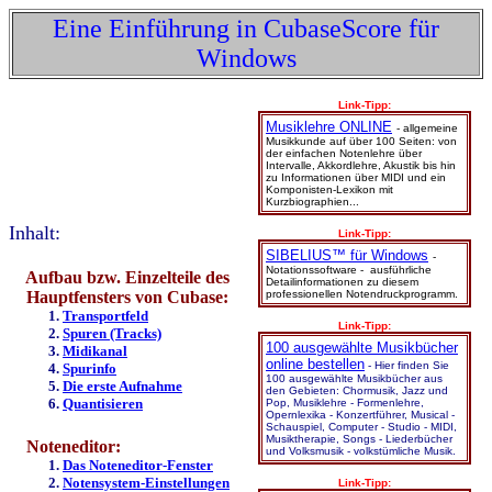
Eine Einführung in CubaseScore für
Windows
Link-Tipp:
Musiklehre ONLINE
- allgemeine
Musikkunde auf über 100 Seiten: von
der einfachen Notenlehre über
Intervalle, Akkordlehre, Akustik bis hin
zu Informationen über MIDI und ein
Komponisten-Lexikon mit
Kurzbiographien...
Inhalt:
Link-Tipp:
SIBELIUS™ für Windows
-
Notationssoftware - ausführliche
Aufbau bzw. Einzelteile des
Detailinformationen zu diesem
professionellen Notendruckprogramm.
Hauptfensters von Cubase:
1.
Transportfeld
Link-Tipp:
2.
Spuren (Tracks)
100 ausgewählte Musikbücher
3.
Midikanal
online bestellen
- Hier finden Sie
4.
Spurinfo
100 ausgewählte Musikbücher aus
5.
Die erste Aufnahme
den Gebieten: Chormusik, Jazz und
6.
Quantisieren
Pop, Musiklehre - Formenlehre,
Opernlexika - Konzertführer, Musical -
Schauspiel, Computer - Studio - MIDI,
Musiktherapie, Songs - Liederbücher
Noteneditor:
und Volksmusik - volkstümliche Musik.
1.
Das Noteneditor-Fenster
2.
Notensystem-Einstellungen
Link-Tipp: