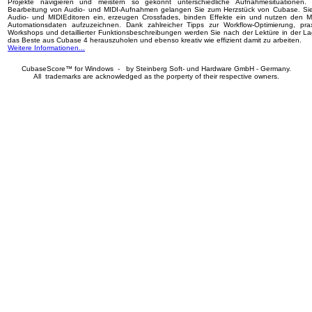
Projekte navigieren und meistern so gekonnt unterschiedliche Aufnahmesituationen. 
Bearbeitung von Audio- und MIDI-Aufnahmen gelangen Sie zum Herzstück von Cubase. Si
Audio- und MIDIEditoren ein, erzeugen Crossfades, binden Effekte ein und nutzen den M
Automationsdaten aufzuzeichnen. Dank zahlreicher Tipps zur Workflow-Optimierung, pra
Workshops und detaillierter Funktionsbeschreibungen werden Sie nach der Lektüre in der La
das Beste aus Cubase 4 herauszuholen und ebenso kreativ wie effizient damit zu arbeiten.
Weitere Informationen...
CubaseScore™ for Windows - by Steinberg Soft- und Hardware GmbH - Germany.
All trademarks are acknowledged as the porperty of their respective owners.