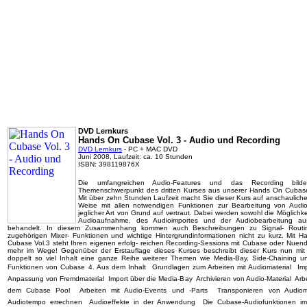
DVD Lernkurs
Hands On Cubase Vol. 3 - Audio und Recording
DVD Lernkurs
- PC + MAC DVD
Juni 2008, Laufzeit: ca. 10 Stunden
ISBN: 398119876X
Die umfangreichen Audio-Features und das Recording bil
Themenschwerpunkt des dritten Kurses aus unserer Hands On Cubas
Mit über zehn Stunden Laufzeit macht Sie dieser Kurs auf anschauliche
Weise mit allen notwendigen Funktionen zur Bearbeitung von Audio
jeglicher Art von Grund auf vertraut. Dabei werden sowohl die Möglichke
Audioaufnahme, des Audioimportes und der Audiobearbeitung ausf
behandelt. In diesem Zusammenhang kommen auch Beschreibungen zu Signal- Routi
zugehörigen Mixer- Funktionen und wichtige Hintergrundinformationen nicht zu kurz. Mit 
Cubase Vol.3 steht Ihren eigenen erfolg- reichen Recording-Sessions mit Cubase oder Nuend
mehr im Wege! Gegenüber der Erstauflage dieses Kurses beschreibt dieser Kurs nun mi
doppelt so viel Inhalt eine ganze Reihe weiterer Themen wie Media-Bay, Side-Chaining 
Funktionen von Cubase 4. Aus dem Inhalt  Grundlagen zum Arbeiten mit Audiomaterial  Im
Anpassung von Fremdmaterial  Import über die Media-Bay  Archivieren von Audio-Material  Arb
dem Cubase Pool  Arbeiten mit Audio-Events und -Parts  Transponieren von Audioma
Audiotempo errechnen  Audioeffekte in der Anwendung  Die Cubase-Audiofunktionen im 