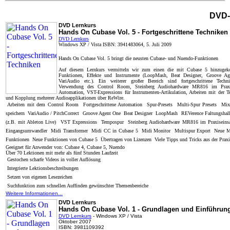
DVD-T
DVD Lernkurs
Hands On Cubase Vol. 5 - Fortgeschrittene Techniken
DVD Lernkurs
Windows XP / Vista ISBN: 3941483064, 5. Juli 2009
Hands On Cubase Vol. 5 bringt die neusten Cubase- und Nuendo-Funktionen
Auf diesem Lernkurs vermitteln wir zum einen die mit Cubase 5 hinzuge
Funktionen, Effekte und Instrumente (LoopMash, Beat Designer, Groove Ag
VariAudio etc.). Ein weiterer großer Bereich sind fortgeschrittene Techn
Verwendung des Control Room, Steinberg Audiohardware MR816 im Praxis
Automation, VST-Expressions für Instrumenten-Artikulation, Arbeiten mit der 
und Kopplung mehrerer Audioapplikationen über ReWire.
 Arbeiten mit dem Control Room  Fortgeschrittene Automation  Spur-Presets  Multi-Spur Presets  Mix
speichern  VariAudio / PitchCorrect  Groove Agent One  Beat Designer  LoopMash  REVerence Faltungshal
(z.B. mit Ableton Live)  VST Expressions  Tempospur  Steinberg Audiohardware MR816 im Praxiseinsa
Eingangsumwandler  Midi Transformer  Midi CC in Cubase 5  Midi Monitor  Multispur Export  Neue 
Funktionen  Neue Funktionen von Cubase 5  Übertragen von Lizenzen  Viele Tipps und Tricks aus der Praxis
Geeignet für Anwender von: Cubase 4, Cubase 5, Nuendo
Über 70 Lektionen mit mehr als fünf Stunden Laufzeit
 Gestochen scharfe Videos in voller Auflösung
 Integrierte Lektionsbeschreibungen
 Setzen von eigenen Lesezeichen
 Suchfunktion zum schnellen Auffinden gewünschter Themenbereiche
Weitere Informationen...
DVD Lernkurs
Hands On Cubase Vol. 1 - Grundlagen und Einführun
DVD Lernkurs
- Windows XP / Vista
Oktober 2007
ISBN: 3981109392