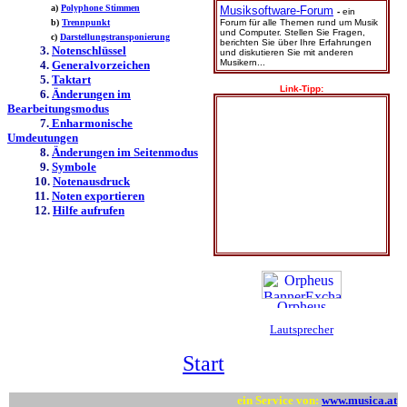
a)
Polyphone Stimmen
Musiksoftware-Forum
-
ein
b)
Trennpunkt
Forum für alle Themen rund um Musik
und Computer. Stellen Sie Fragen,
c)
Darstellungstransponierung
berichten Sie über Ihre Erfahrungen
3.
Notenschlüssel
und diskutieren Sie mit anderen
Musikern...
4.
Generalvorzeichen
5.
Taktart
Link-Tipp:
6.
Änderungen im
Bearbeitungsmodus
7.
Enharmonische
Umdeutungen
8.
Änderungen im Seitenmodus
9.
Symbole
10.
Notenausdruck
11.
Noten exportieren
12.
Hilfe aufrufen
Lautsprecher
Start
ein Service von:
www.musica.at