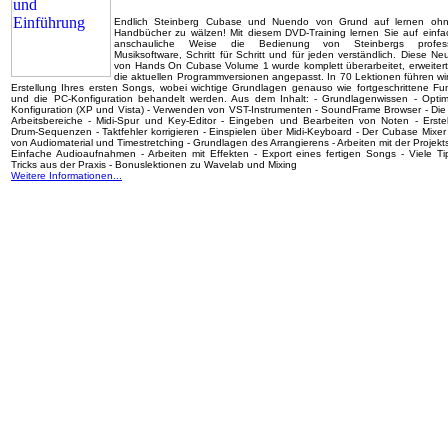
Endlich Steinberg Cubase und Nuendo von Grund auf lernen ohn
Handbücher zu wälzen! Mit diesem DVD-Training lernen Sie auf einf
anschauliche Weise die Bedienung von Steinbergs professi
Musiksoftware, Schritt für Schritt und für jeden verständlich. Diese Ne
von Hands On Cubase Volume 1 wurde komplett überarbeitet, erweitert
die aktuellen Programmversionen angepasst. In 70 Lektionen führen wir
Erstellung Ihres ersten Songs, wobei wichtige Grundlagen genauso wie fortgeschrittene Fu
und die PC-Konfiguration behandelt werden. Aus dem Inhalt: - Grundlagenwissen - Opti
Konfiguration (XP und Vista) - Verwenden von VST-Instrumenten - SoundFrame Browser - Di
Arbeitsbereiche - Midi-Spur und Key-Editor - Eingeben und Bearbeiten von Noten - Erste
Drum-Sequenzen - Taktfehler korrigieren - Einspielen über Midi-Keyboard - Der Cubase Mixer 
von Audiomaterial und Timestretching - Grundlagen des Arrangierens - Arbeiten mit der Projekts
Einfache Audioaufnahmen - Arbeiten mit Effekten - Export eines fertigen Songs - Viele T
Tricks aus der Praxis - Bonuslektionen zu Wavelab und Mixing
Weitere Informationen...